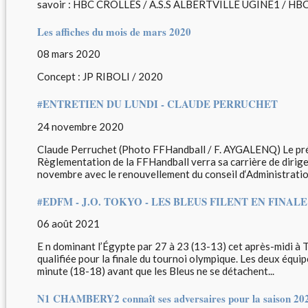
savoir : HBC CROLLES / A.S.S ALBERTVILLE UGINE1 / HB
Les affiches du mois de mars 2020
08 mars 2020
Concept : JP RIBOLI / 2020
#ENTRETIEN DU LUNDI - CLAUDE PERRUCHET
24 novembre 2020
Claude Perruchet (Photo FFHandball / F. AYGALENQ) Le prés
Règlementation de la FFHandball verra sa carrière de dirig
novembre avec le renouvellement du conseil d‘Administration
#EDFM - J.O. TOKYO - LES BLEUS FILENT EN FINAL
06 août 2021
E n dominant l’Égypte par 27 à 23 (13-13) cet après-midi à T
qualifiée pour la finale du tournoi olympique. Les deux équi
minute (18-18) avant que les Bleus ne se détachent...
N1 CHAMBERY2 connaît ses adversaires pour la saison 202