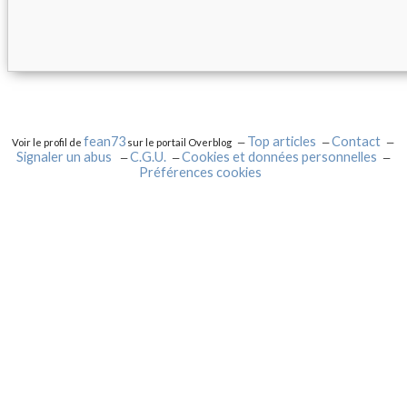
0
0
0
fean73
Top articles
Contact
Voir le profil de
sur le portail Overblog
Signaler un abus
C.G.U.
Cookies et données personnelles
Préférences cookies