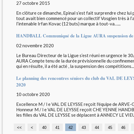
27 octobre 2015
En clôture ce dimanche, Epinal s’est fait surprendre chez lui
tout avait bien commencé pour un collectif Vosgien très à l
l’intenable Irfan Kovac (12 buts) marque à tout-va…...
HANDBALL Communiqué de la Ligue AURA suspension de 
02 novembre 2020
Le Bureau Directeur de la Ligue s’est réuni en urgence le 
AURA Compte tenu de la durée prévisionnelle du confinement
qui en résulte, il a été acté , la suspension des compétitions...
Le planning des rencontres séniors du club du VAL DE LEY
2020
10 octobre 2020
Excellence M / l e VAL DE LEYSSE reçoit l'équipe de ARVE
Honneur M / l e VAL DE LEYSSE reçoit CHE YENNE HANDBA
les filles du VAL DE LEYSSE se déplacent à ANNECY LE VIEU
<<
<
1
2
3
40
41
42
43
44
45
46