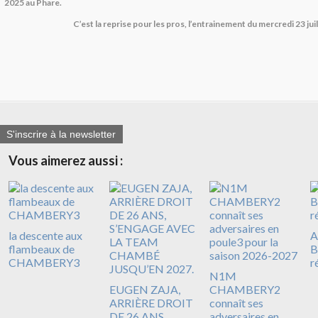
2025 au Phare.
C’est la reprise pour les pros, l’entrainement du mercredi 23 ju
S'inscrire à la newsletter
Vous aimerez aussi :
la descente aux
A
flambeaux de
B
CHAMBERY3
r
N1M
EUGEN ZAJA,
CHAMBERY2
ARRIÈRE DROIT
connaît ses
DE 26 ANS,
adversaires en