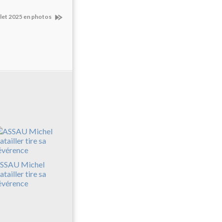
illet 2025 en photos
SSAU Michel
atailler tire sa
évérence