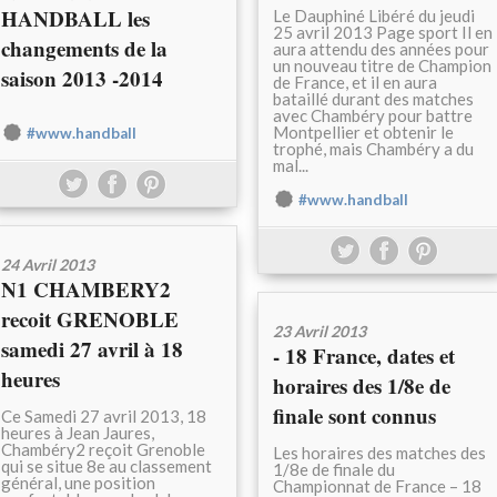
HANDBALL les
Le Dauphiné Libéré du jeudi
25 avril 2013 Page sport Il en
changements de la
aura attendu des années pour
un nouveau titre de Champion
saison 2013 -2014
de France, et il en aura
bataillé durant des matches
avec Chambéry pour battre
Montpellier et obtenir le
#www.handball
trophé, mais Chambéry a du
mal...
#www.handball
24 Avril 2013
N1 CHAMBERY2
recoit GRENOBLE
23 Avril 2013
samedi 27 avril à 18
- 18 France, dates et
heures
horaires des 1/8e de
finale sont connus
Ce Samedi 27 avril 2013, 18
heures à Jean Jaures,
Chambéry2 reçoit Grenoble
Les horaires des matches des
qui se situe 8e au classement
1/8e de finale du
général, une position
Championnat de France – 18