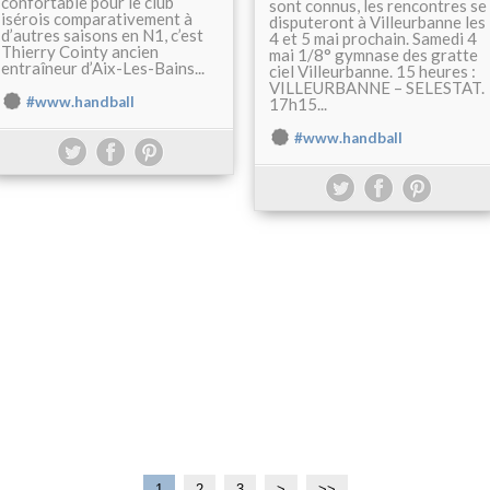
confortable pour le club
sont connus, les rencontres se
isérois comparativement à
disputeront à Villeurbanne les
d’autres saisons en N1, c’est
4 et 5 mai prochain. Samedi 4
Thierry Cointy ancien
mai 1/8° gymnase des gratte
entraîneur d’Aix-Les-Bains...
ciel Villeurbanne. 15 heures :
VILLEURBANNE – SELESTAT.
#www.handball
17h15...
#www.handball
1
2
3
>
>>