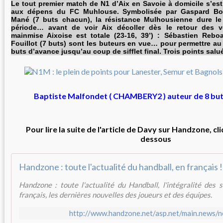
Le tout premier match de N1 d’Aix en Savoie à domicile s’est
aux dépens du FC Muhlouse. Symbolisée par Gaspard Bot
Mané (7 buts chacun), la résistance Mulhousienne dure le
période… avant de voir Aix décoller dès le retour des ves
mainmise Aixoise est totale (23-16, 39’) : Sébastien Rebo
Fouillot (7 buts) sont les buteurs en vue… pour permettre au
buts d’avance jusqu’au coup de sifflet final. Trois points salué
Baptiste Malfondet ( CHAMBERY2 ) auteur de 8 but
Pour lire la suite de l'article de Davy sur Handzone, cliq
dessous
Handzone : toute l'actualité du handball, en français !
Handzone : toute l'actualité du Handball, l'intégralité des
français, les dernières nouvelles des joueurs et des équipes.
http://www.handzone.net/asp.net/main.news/