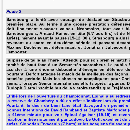
Poule 3
Sarrebourg a tenté avec courage de déstabiliser Strasbou
première place. Au terme d’une grosse prestation défensive,
doit finalement s’avouer vaincu. Néanmoins, tout avait 
Sarrebourgeois, Arnaud Ruinet en tête (6/7 aux tirs) et de 
arrêts), mènent avant la pause (15-12, 30’). Strasbourg a ains
revenant au score en deuxième période et passant devan
Maxime Duchêne est déterminant et Jonathan Julvecourt 
l’emporter.
Surprise de taille au Phare ! Attendu pour son premier match à
tombé de haut face à un Semur très accrocheur. Le public B
assister à une énorme débauche d’énergie en défense de 
pourtant, Belfort attaque le match de la meilleure des façon
première période. Mais les choses se compliquent pour Chr
siens… lorsque Semur intensifie ses efforts après la pause. D
Rudoph Diarra inscrit le but de la victoire tandis que Fraj Masso
Etrillé lors de l’ouverture du championnat, Epinal a su redress
la réserve de Chambéry a dû en effet s’incliner lors du prem
Pourtant, le désir de bien faire était Savoyard en première
bonnes intentions de David Rambaud et Baptiste Malfondet (8 
la 41ème minute pour voir Epinal égaliser (19-19) et reven
réaction initiée notamment par Ludovic Le Goff, excellent dura
arrêts. Slobodan Ervacanin (7 buts) et les Vosgiens finissent p