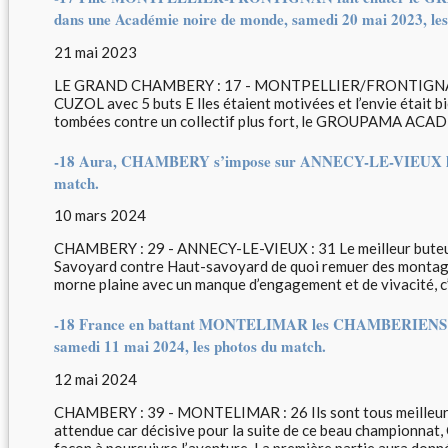
dans une Académie noire de monde, samedi 20 mai 2023, les
21 mai 2023
LE GRAND CHAMBERY : 17 - MONTPELLIER/FRONTIGNAN : 2
CUZOL avec 5 buts E lles étaient motivées et l’envie était b
tombées contre un collectif plus fort, le GROUPAMA ACADEM
-18 Aura, CHAMBERY s’impose sur ANNECY-LE-VIEUX le s
match.
10 mars 2024
CHAMBERY : 29 - ANNECY-LE-VIEUX : 31 Le meilleur buteu
Savoyard contre Haut-savoyard de quoi remuer des montagne
morne plaine avec un manque d’engagement et de vivacité, c’
-18 France en battant MONTELIMAR les CHAMBERIENS gagne
samedi 11 mai 2024, les photos du match.
12 mai 2024
CHAMBERY : 39 - MONTELIMAR : 26 Ils sont tous meilleur bu
attendue car décisive pour la suite de ce beau championnat,
façon à poursuivre l’aventure. La première partie aura donné