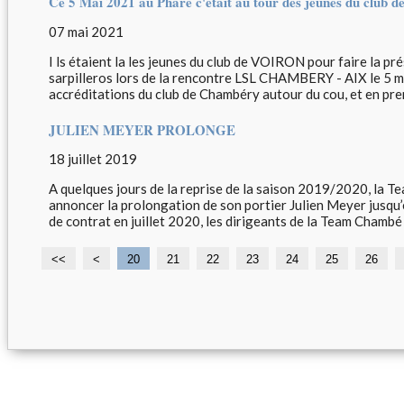
Ce 5 Mai 2021 au Phare c'était au tour des jeunes du club d
07 mai 2021
I ls étaient la les jeunes du club de VOIRON pour faire la pr
sarpilleros lors de la rencontre LSL CHAMBERY - AIX le 5 ma
accréditations du club de Chambéry autour du cou, et en prem
JULIEN MEYER PROLONGE
18 juillet 2019
A quelques jours de la reprise de la saison 2019/2020, la 
annoncer la prolongation de son portier Julien Meyer jusqu’
de contrat en juillet 2020, les dirigeants de la Team Chambé n
<<
<
1
20
21
22
23
24
25
26
0