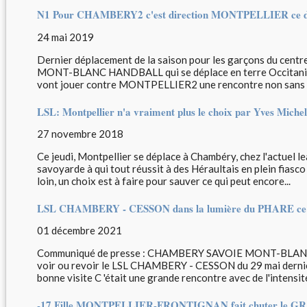
N1 Pour CHAMBERY2 c'est direction MONTPELLIER ce d
24 mai 2019
Dernier déplacement de la saison pour les garçons du ce
MONT-BLANC HANDBALL qui se déplace en terre Occitanie e
vont jouer contre MONTPELLIER2 une rencontre non sans ris
LSL: Montpellier n'a vraiment plus le choix par Yves Miche
27 novembre 2018
Ce jeudi, Montpellier se déplace à Chambéry, chez l'actuel l
savoyarde à qui tout réussit à des Héraultais en plein fiasc
loin, un choix est à faire pour sauver ce qui peut encore...
LSL CHAMBERY - CESSON dans la lumière du PHARE ce j
01 décembre 2021
Communiqué de presse : CHAMBERY SAVOIE MONT-BLANC
voir ou revoir le LSL CHAMBERY - CESSON du 29 mai dernier, 
bonne visite C 'était une grande rencontre avec de l'intensité
-17 Fille MONTPELLIER-FRONTIGNAN fait chuter le GR