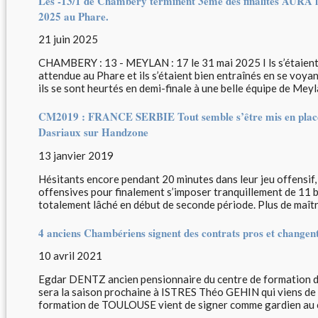
Les -13/1 de Chambéry terminent 3eme des finalités AURA le
2025 au Phare.
21 juin 2025
CHAMBERY : 13 - MEYLAN : 17 le 31 mai 2025 I ls s’étaient 
attendue au Phare et ils s’étaient bien entraînés en se voyan
ils se sont heurtés en demi-finale à une belle équipe de Meyla
CM2019 : FRANCE SERBIE Tout semble s’être mis en place !
Dasriaux sur Handzone
13 janvier 2019
Hésitants encore pendant 20 minutes dans leur jeu offensif, 
offensives pour finalement s’imposer tranquillement de 11 b
totalement lâché en début de seconde période. Plus de maîtris
4 anciens Chambériens signent des contrats pros et changen
10 avril 2021
Egdar DENTZ ancien pensionnaire du centre de formation
sera la saison prochaine à ISTRES Théo GEHIN qui viens de
formation de TOULOUSE vient de signer comme gardien au c