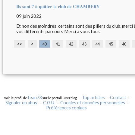
Ils sont 7 à quitter le club de CHAMBERY
09 juin 2022
Et non des moindres, certains sont des piliers du club, merc
vos différents parcours Merci à vous tous
<<
<
1
2
3
40
41
42
43
44
45
46
0
0
0
fean73
Top articles
Contact
Voir le profil de
sur le portail Overblog
Signaler un abus
C.G.U.
Cookies et données personnelles
Préférences cookies