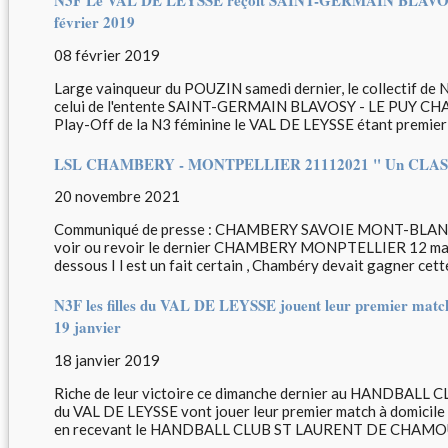
N3F Le VAL DE LEYSSE reçoit SAINT-GERMAIN BLAVO
février 2019
08 février 2019
Large vainqueur du POUZIN samedi dernier, le collectif de N3
celui de l'entente SAINT-GERMAIN BLAVOSY - LE PUY CHA
Play-Off de la N3 féminine le VAL DE LEYSSE étant premier c
LSL CHAMBERY - MONTPELLIER 21112021 " Un CLASSICO
20 novembre 2021
Communiqué de presse : CHAMBERY SAVOIE MONT-BLANC
voir ou revoir le dernier CHAMBERY MONPTELLIER 12 mai 20
dessous I l est un fait certain , Chambéry devait gagner cette
N3F les filles du VAL DE LEYSSE jouent leur premier match
19 janvier
18 janvier 2019
Riche de leur victoire ce dimanche dernier au HANDBALL
du VAL DE LEYSSE vont jouer leur premier match à domicile
en recevant le HANDBALL CLUB ST LAURENT DE CHAMOUS