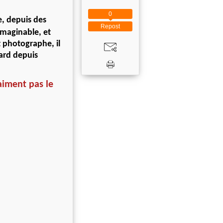
0
, depuis des
Repost
imaginable, et
t photographe, il
nard depuis
aiment pas le