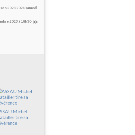
son 2023 2024 samedi
mbre 2023 à 18h30
SSAU Michel
atailler tire sa
évérence