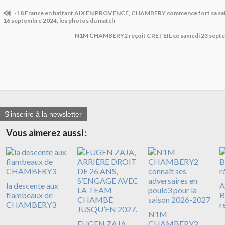
-18 France en battant AIX EN PROVENCE, CHAMBERY commence fort sa sai
16 septembre 2024, les photos du match
N1M CHAMBERY2 reçoit CRETEIL ce samedi 23 septe
S'inscrire à la newsletter
Vous aimerez aussi :
la descente aux
A
flambeaux de
B
CHAMBERY3
r
N1M
EUGEN ZAJA,
CHAMBERY2