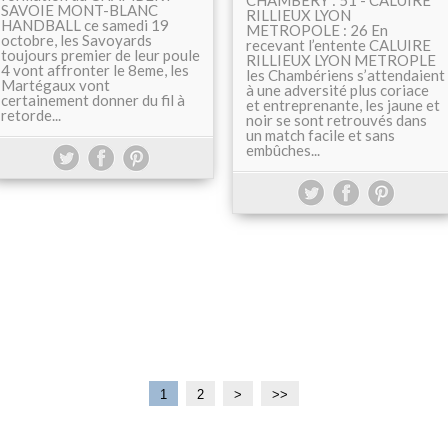
CHAMBERY : 51 - CALUIRE
SAVOIE MONT-BLANC
RILLIEUX LYON
HANDBALL ce samedi 19
METROPOLE : 26 En
octobre, les Savoyards
recevant l’entente CALUIRE
toujours premier de leur poule
RILLIEUX LYON METROPLE
4 vont affronter le 8eme, les
les Chambériens s’attendaient
Martégaux vont
à une adversité plus coriace
certainement donner du fil à
et entreprenante, les jaune et
retorde...
noir se sont retrouvés dans
un match facile et sans
embûches...
1
2
>
>>