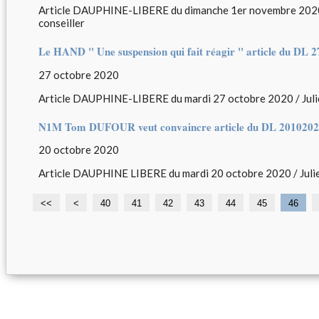
Article DAUPHINE-LIBERE du dimanche 1er novembre 2020
conseiller
Le HAND " Une suspension qui fait réagir " article du DL 
27 octobre 2020
Article DAUPHINE-LIBERE du mardi 27 octobre 2020 / Juli
N1M Tom DUFOUR veut convaincre article du DL 201020
20 octobre 2020
Article DAUPHINE LIBERE du mardi 20 octobre 2020 / Julie
<<
<
1
2
3
40
41
42
43
44
45
46
0
0
0