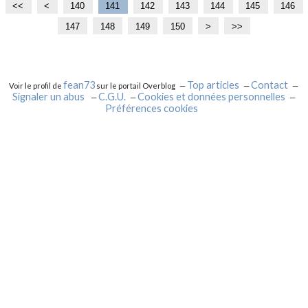
<<
<
1
1
1
1
140
141
142
143
144
145
146
0
1
2
3
147
148
149
150
1
1
1
1
2
3
4
>
>>
0
0
0
0
6
7
8
9
0
0
0
0
0
0
0
0
0
0
fean73
Top articles
Contact
Voir le profil de
sur le portail Overblog
Signaler un abus
C.G.U.
Cookies et données personnelles
Préférences cookies