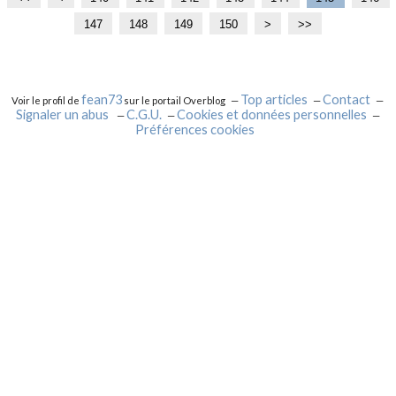
0
1
2
3
147
148
149
150
1
1
1
1
2
3
4
>
>>
0
0
0
0
6
7
8
9
0
0
0
0
0
0
0
0
0
0
fean73
Top articles
Contact
Voir le profil de
sur le portail Overblog
Signaler un abus
C.G.U.
Cookies et données personnelles
Préférences cookies