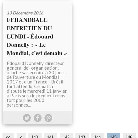
13 Décembre 2016
FFHANDBALL
ENTRETIEN DU
LUNDI - Édouard
Donnelly : « Le
Mondial, c’est demain »
Édouard Donnelly, directeur
général de l’organisation,
affiche sa sérénité à 30 jours
de l’ouverture du Mondial
2017 et d’un France - Brésil
tant attendu. Ce match
disputé le mercredi 11 janvier
à Paris sera le premier temps
fort pour les 2000
personnes...
<<
<
1
1
1
1
140
141
142
143
144
145
146