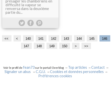
présager les chambériens en
difficulté la vapeur se
renversa dans la deuxième
partie du...
<<
<
1
1
1
1
140
141
142
143
144
145
146
0
1
2
3
147
148
149
150
1
1
1
1
2
3
4
>
>>
0
0
0
0
6
7
8
9
0
0
0
0
0
0
0
0
0
0
fean73
Top articles
Contact
Voir le profil de
sur le portail Overblog
Signaler un abus
C.G.U.
Cookies et données personnelles
Préférences cookies