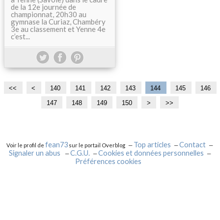
de la 12e journée de
championnat, 20h30 au
gymnase la Curiaz, Chambéry
3e au classement et Yenne 4e
c’est...
<<
<
1
1
1
1
140
141
142
143
144
145
146
0
1
2
3
147
148
149
150
1
1
1
1
2
3
4
>
>>
0
0
0
0
6
7
8
9
0
0
0
0
0
0
0
0
0
0
fean73
Top articles
Contact
Voir le profil de
sur le portail Overblog
Signaler un abus
C.G.U.
Cookies et données personnelles
Préférences cookies