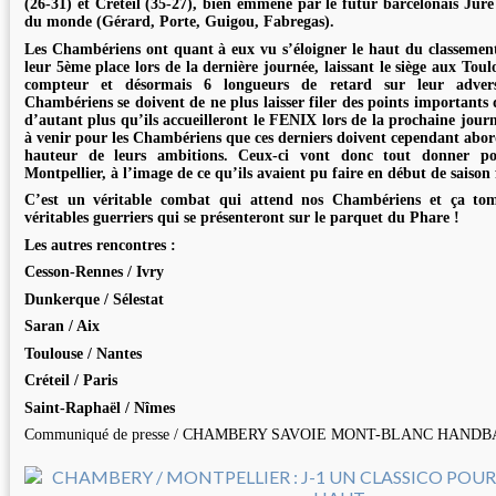
(26-31) et Créteil (35-27), bien emmené par le futur barcelonais Jur
du monde (Gérard, Porte, Guigou, Fabregas).
Les Chambériens ont quant à eux vu s’éloigner le haut du classeme
leur 5ème place lors de la dernière journée, laissant le siège aux Toul
compteur et désormais 6 longueurs de retard sur leur adversa
Chambériens se doivent de ne plus laisser filer des points importants 
d’autant plus qu’ils accueilleront le FENIX lors de la prochaine journé
à venir pour les Chambériens que ces derniers doivent cependant abor
hauteur de leurs ambitions. Ceux-ci vont donc tout donner pou
Montpellier, à l’image de ce qu’ils avaient pu faire en début de saison
C’est un véritable combat qui attend nos Chambériens et ça tom
véritables guerriers qui se présenteront sur le parquet du Phare !
Les autres rencontres :
Cesson-Rennes / Ivry
Dunkerque / Sélestat
Saran / Aix
Toulouse / Nantes
Créteil / Paris
Saint-Raphaël / Nîmes
Communiqué de presse / CHAMBERY SAVOIE MONT-BLANC HAND