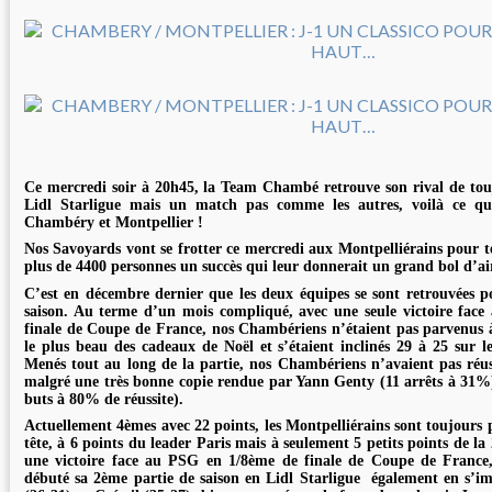
Ce mercredi soir à 20h45, la Team Chambé retrouve son rival de touj
Lidl Starligue mais un match pas comme les autres, voilà ce qu
Chambéry et Montpellier !
Nos Savoyards vont se frotter ce mercredi aux Montpelliérains pour t
plus de 4400 personnes un succès qui leur donnerait un grand bol d’ai
C’est en décembre dernier que les deux équipes se sont retrouvées po
saison. Au terme d’un mois compliqué, avec une seule victoire fac
finale de Coupe de France, nos Chambériens n’étaient pas parvenus à 
le plus beau des cadeaux de Noël et s’étaient inclinés 29 à 25 sur le
Menés tout au long de la partie, nos Chambériens n’avaient pas réuss
malgré une très bonne copie rendue par Yann Genty (11 arrêts à 31%
buts à 80% de réussite).
Actuellement 4èmes avec 22 points, les Montpelliérains sont toujours 
tête, à 6 points du leader Paris mais à seulement 5 petits points de la
une victoire face au PSG en 1/8ème de finale de Coupe de Franc
débuté sa 2ème partie de saison en Lidl Starligue également en s’