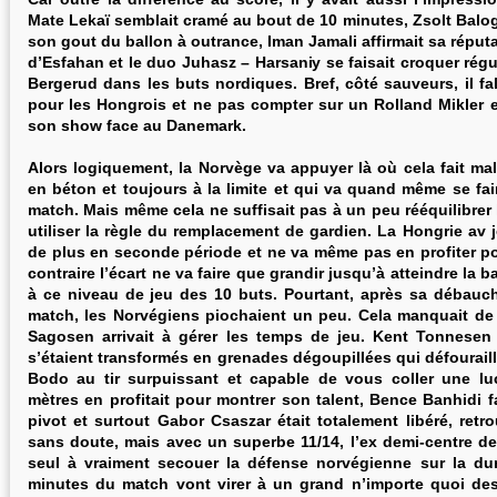
Mate Lekaï semblait cramé au bout de 10 minutes, Zsolt Balogh
son gout du ballon à outrance, Iman Jamali affirmait sa réputa
d’Esfahan et le duo Juhasz – Harsaniy se faisait croquer rég
Bergerud dans les buts nordiques. Bref, côté sauveurs, il fall
pour les Hongrois et ne pas compter sur un Rolland Mikler 
son show face au Danemark.
Alors logiquement, la Norvège va appuyer là où cela fait mal
en béton et toujours à la limite et qui va quand même se fair
match. Mais même cela ne suffisait pas à un peu rééquilibrer
utiliser la règle du remplacement de gardien. La Hongrie av 
de plus en seconde période et ne va même pas en profiter po
contraire l’écart ne va faire que grandir jusqu’à atteindre la 
à ce niveau de jeu des 10 buts. Pourtant, après sa débauc
match, les Norvégiens piochaient un peu. Cela manquait de 
Sagosen arrivait à gérer les temps de jeu. Kent Tonnese
s’étaient transformés en grenades dégoupillées qui défouraill
Bodo au tir surpuissant et capable de vous coller une l
mètres en profitait pour montrer son talent, Bence Banhidi fai
pivot et surtout Gabor Csaszar était totalement libéré, retro
sans doute, mais avec un superbe 11/14, l’ex demi-centre d
seul à vraiment secouer la défense norvégienne sur la dur
minutes du match vont virer à un grand n’importe quoi de