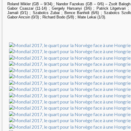
Roland Mikler (GB – 9/34) ; Nandor Fazekas (GB – 0/6) – Zsolt Balogh 
Gabor Csaszar (11-14) ; Gergely Harsanyi (3/6) ; Patrick Litgetvari ;
Jamali (0/1) ; Szabolcs Zubai ; Bence Banhidi (6/6) ; Szabolcs Szoll
Gabor Ancsin (0/3) ; Richard Bodo (5/8) ; Mate Lekai (1/3).