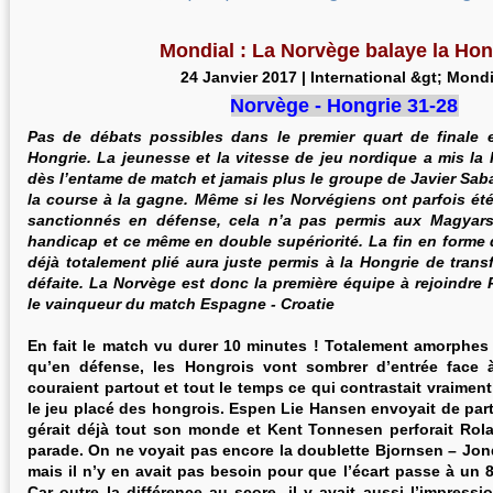
Mondial : La Norvège balaye la Hon
24 Janvier 2017
|
International
&gt;
Mondi
Norvège
-
Hongrie
31-28
Pas de débats possibles dans le premier quart de finale e
Hongrie. La jeunesse et la vitesse de jeu nordique a mis la
dès l’entame de match et jamais plus le groupe de Javier Sab
la course à la gagne. Même si les Norvégiens ont parfois été
sanctionnés en défense, cela n’a pas permis aux Magyars 
handicap et ce même en double supériorité. La fin en forme 
déjà totalement plié aura juste permis à la Hongrie de tran
défaite. La Norvège est donc la première équipe à rejoindre P
le vainqueur du match Espagne - Croatie
En fait le match vu durer 10 minutes ! Totalement amorphes
qu’en défense, les Hongrois vont sombrer d’entrée face 
couraient partout et tout le temps ce qui contrastait vraimen
le jeu placé des hongrois. Espen Lie Hansen envoyait de pa
gérait déjà tout son monde et Kent Tonnesen perforait Rol
parade. On ne voyait pas encore la doublette Bjornsen – Jond
mais il n’y en avait pas besoin pour que l’écart passe à un 8-
Car outre la différence au score, il y avait aussi l’impressi