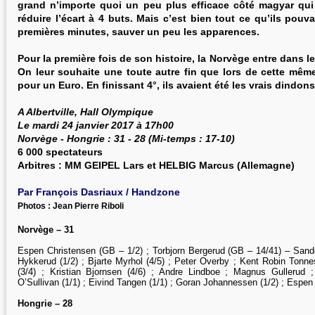
grand n’importe quoi un peu plus efficace côté magyar qui 
réduire l’écart à 4 buts. Mais c’est bien tout ce qu’ils pouva
premières minutes, sauver un peu les apparences.
Pour la première fois de son histoire, la Norvège entre dans le
On leur souhaite une toute autre fin que lors de cette mêm
pour un Euro. En finissant 4°, ils avaient été les vrais dindons
A Albertville, Hall Olympique
Le mardi 24 janvier 2017 à 17h00
Norvège - Hongrie : 31 - 28 (Mi-temps : 17-10)
6 000 spectateurs
Arbitres : MM GEIPEL Lars et HELBIG Marcus (Allemagne)
Par François Dasriaux / Handzone
Photos : Jean Pierre Riboli
Norvège – 31
Espen Christensen (GB – 1/2) ; Torbjorn Bergerud (GB – 14/41) – Sand
Hykkerud (1/2) ; Bjarte Myrhol (4/5) ; Peter Overby ; Kent Robin Tonn
(3/4) ; Kristian Bjornsen (4/6) ; Andre Lindboe ; Magnus Gullerud 
O’Sullivan (1/1) ; Eivind Tangen (1/1) ; Goran Johannessen (1/2) ; Espen
Hongrie – 28