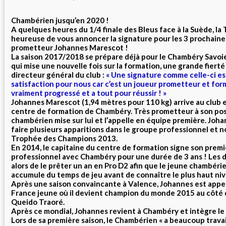
Chambérien jusqu’en 2020 !
A quelques heures du 1/4 finale des Bleus face à la Suède, l
heureuse de vous annoncer la signature pour les 3 prochaine
prometteur Johannes Marescot !
La saison 2017/2018 se prépare déjà pour le Chambéry Savoi
qui mise une nouvelle fois sur la formation, une grande fiert
directeur général du club :
« Une signature comme celle-ci es
satisfaction pour nous car c’est un joueur prometteur et for
vraiment progressé et a tout pour réussir ! »
Johannes Marescot (1,94 mètres pour 110 kg) arrive au club e
centre de formation de Chambéry. Très prometteur à son post
chambérien mise sur lui et l’appelle en équipe première. Jo
faire plusieurs apparitions dans le groupe professionnel et 
Trophée des Champions 2013.
En 2014, le capitaine du centre de formation signe son premi
professionnel avec Chambéry pour une durée de 3 ans ! Les 
alors de le prêter un an en Pro D2 afin que le jeune chambérie
accumule du temps de jeu avant de connaître le plus haut niv
Après une saison convaincante à Valence, Johannes est appe
France jeune où il devient champion du monde 2015 au côté 
Queido Traoré.
Après ce mondial, Johannes revient à Chambéry et intègre le
Lors de sa première saison, le Chambérien « a beaucoup travai