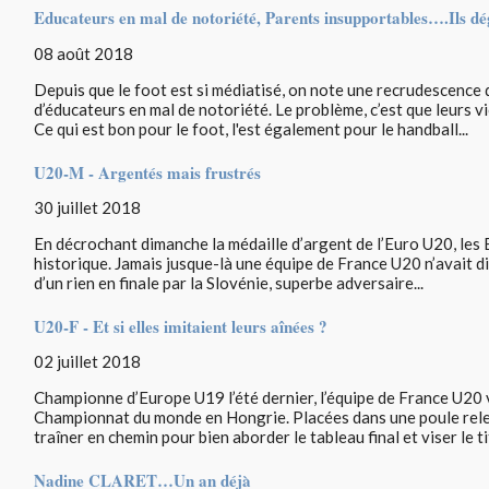
Educateurs en mal de notoriété, Parents insupportables….Ils dé
08 août 2018
Depuis que le foot est si médiatisé, on note une recrudescence 
d’éducateurs en mal de notoriété. Le problème, c’est que leurs v
Ce qui est bon pour le foot, l'est également pour le handball...
U20-M - Argentés mais frustrés
30 juillet 2018
En décrochant dimanche la médaille d’argent de l’Euro U20, les
historique. Jamais jusque-là une équipe de France U20 n’avait d
d’un rien en finale par la Slovénie, superbe adversaire...
U20-F - Et si elles imitaient leurs aînées ?
02 juillet 2018
Championne d’Europe U19 l’été dernier, l’équipe de France U20 
Championnat du monde en Hongrie. Placées dans une poule rele
traîner en chemin pour bien aborder le tableau final et viser le tit
Nadine CLARET…Un an déjà