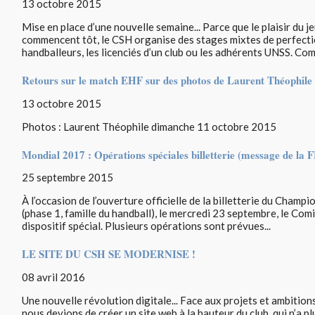
13 octobre 2015
Mise en place d’une nouvelle semaine... Parce que le plaisir du je
commencent tôt, le CSH organise des stages mixtes de perfect
handballeurs, les licenciés d’un club ou les adhérents UNSS. Comm
Retours sur le match EHF sur des photos de Laurent Théophile
13 octobre 2015
Photos : Laurent Théophile dimanche 11 octobre 2015
Mondial 2017 : Opérations spéciales billetterie (message de la
25 septembre 2015
À l’occasion de l’ouverture officielle de la billetterie du Cha
(phase 1, famille du handball), le mercredi 23 septembre, le Com
dispositif spécial. Plusieurs opérations sont prévues...
LE SITE DU CSH SE MODERNISE !
08 avril 2016
Une nouvelle révolution digitale... Face aux projets et ambiti
nous devions de créer un site web à la hauteur du club, qui n’a p