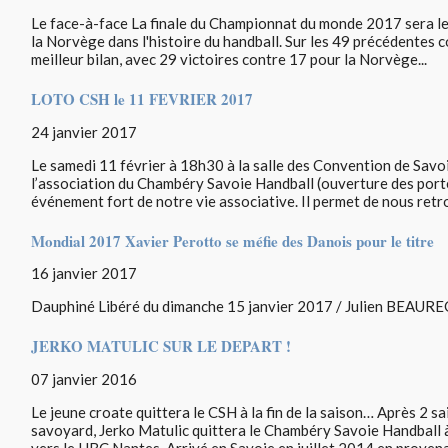
Le face-à-face La finale du Championnat du monde 2017 sera le
la Norvège dans l'histoire du handball. Sur les 49 précédentes 
meilleur bilan, avec 29 victoires contre 17 pour la Norvège...
LOTO CSH le 11 FEVRIER 2017
24 janvier 2017
Le samedi 11 février à 18h30 à la salle des Convention de Savoi
l’association du Chambéry Savoie Handball (ouverture des por
événement fort de notre vie associative. Il permet de nous retro
Mondial 2017 Xavier Perotto se méfie des Danois pour le titre
16 janvier 2017
Dauphiné Libéré du dimanche 15 janvier 2017 / Julien BEAUR
JERKO MATULIC SUR LE DEPART !
07 janvier 2016
Le jeune croate quittera le CSH à la fin de la saison… Après 2 s
savoyard, Jerko Matulic quittera le Chambéry Savoie Handball à 
vers le HBC Nantes. Arrivé en Savoie en juillet 2014 en provena