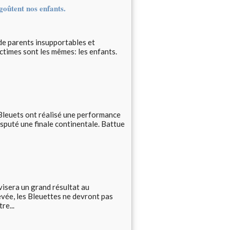
goûtent nos enfants.
de parents insupportables et
ictimes sont les mêmes: les enfants.
 Bleuets ont réalisé une performance
isputé une finale continentale. Battue
visera un grand résultat au
vée, les Bleuettes ne devront pas
re...