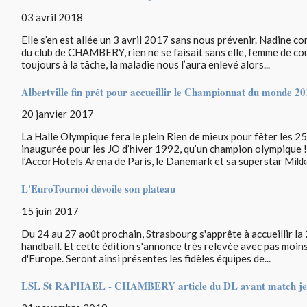
03 avril 2018
Elle s’en est allée un 3 avril 2017 sans nous prévenir. Nadine 
du club de CHAMBERY, rien ne se faisait sans elle, femme de cou
toujours à la tâche, la maladie nous l’aura enlevé alors...
Albertville fin prêt pour accueillir le Championnat du monde 20
20 janvier 2017
La Halle Olympique fera le plein Rien de mieux pour fêter les 25
inaugurée pour les JO d’hiver 1992, qu’un champion olympique 
l’AccorHotels Arena de Paris, le Danemark et sa superstar Mikke
L'EuroTournoi dévoile son plateau
15 juin 2017
Du 24 au 27 août prochain, Strasbourg s'apprête à accueillir la
handball. Et cette édition s'annonce très relevée avec pas moin
d'Europe. Seront ainsi présentes les fidèles équipes de...
LSL St RAPHAEL - CHAMBERY article du DL avant match je