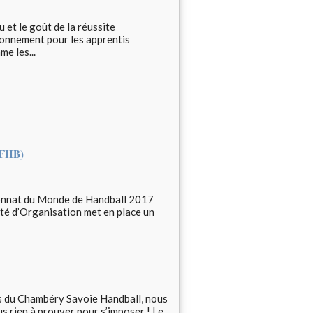
u et le goût de la réussite
ionnement pour les apprentis
e les...
 FFHB)
mpionnat du Monde de Handball 2017
ité d’Organisation met en place un
ons du Chambéry Savoie Handball, nous
lus rien à prouver pour s’imposer ! Le