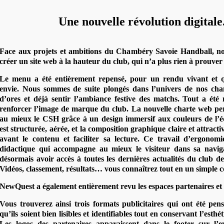
Une nouvelle révolution digitale.
Face aux projets et ambitions du Chambéry Savoie Handball, n
créer un site web à la hauteur du club, qui n’a plus rien à prouver
Le menu a été entièrement repensé, pour un rendu vivant et 
envie. Nous sommes de suite plongés dans l’univers de nos ch
d’ores et déjà sentir l’ambiance festive des matchs. Tout a ét
renforcer l’image de marque du club. La nouvelle charte web pe
au mieux le CSH grâce à un design immersif aux couleurs de l’
est structurée, aérée, et la composition graphique claire et attracti
avant le contenu et faciliter sa lecture. Ce travail d’ergonom
didactique qui accompagne au mieux le visiteur dans sa navig
désormais avoir accès à toutes les dernières actualités du club 
Vidéos, classement, résultats… vous connaîtrez tout en un simple c
NewQuest a également entièrement revu les espaces partenaires et p
Vous trouverez ainsi trois formats publicitaires qui ont été pen
qu’ils soient bien lisibles et identifiables tout en conservant l’esthé
Les logos des partenaires apparaissent dans le footer sur l’