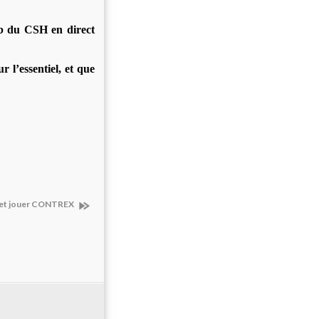
lub du CSH en direct
 l’essentiel, et que
N et jouer CONTREX