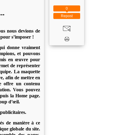
0
..
Repost
ous nous devions de
 pour s’imposer !
qui donne vraiment
ampions, et pouvons
é mis en œuvre pour
rmet de représenter
équipe. La maquette
ve, afin de mettre en
ie offre un contenu
ation. Vous pouvez
depuis la Home page.
oup d’œil.
ublicitaires.
sés de manière à ce
tique globale du site.
ensemble des pages.