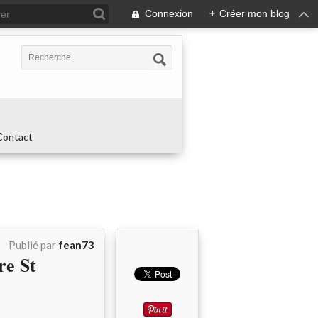
Connexion
+
Créer mon blog
Contact
Publié par
fean73
re St