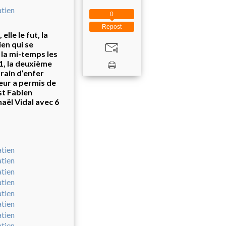
0
Repost
lle le fut, la
en qui se
 la mi-temps les
11, la deuxième
rain d’enfer
leur a permis de
st Fabien
haël Vidal avec 6