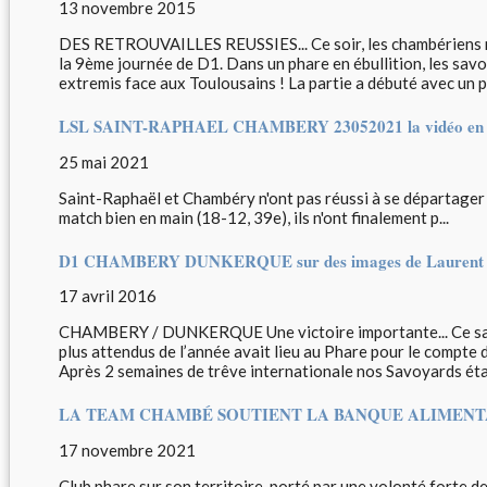
13 novembre 2015
DES RETROUVAILLES REUSSIES... Ce soir, les chambériens r
la 9ème journée de D1. Dans un phare en ébullition, les sav
extremis face aux Toulousains ! La partie a débuté avec un pr
LSL SAINT-RAPHAEL CHAMBERY 23052021 la vidéo en 
25 mai 2021
Saint-Raphaël et Chambéry n'ont pas réussi à se départager (
match bien en main (18-12, 39e), ils n'ont finalement p...
D1 CHAMBERY DUNKERQUE sur des images de Laurent 
17 avril 2016
CHAMBERY / DUNKERQUE Une victoire importante... Ce samed
plus attendus de l’année avait lieu au Phare pour le compte
Après 2 semaines de trêve internationale nos Savoyards étai
LA TEAM CHAMBÉ SOUTIENT LA BANQUE ALIMENT
17 novembre 2021
Club phare sur son territoire, porté par une volonté forte de 