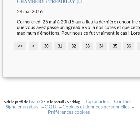
CHAMBERY / TREMBLAY J-1
24 mai 2016
Ce mercredi 25 mai à 20h15 aura lieu la dernière rencontre 
que vous avez passé un agréable vol à nos côtés et que ce
maximum d’émotions. Pour nous ce fut vraiment le cas ! Lors.
<<
<
1
2
30
31
32
33
34
35
36
0
0
fean73
Top articles
Contact
Voir le profil de
sur le portail Overblog
Signaler un abus
C.G.U.
Cookies et données personnelles
Préférences cookies