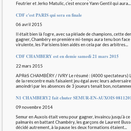
Feutrier et Jerko Matulic, c’est encore Yann Gentil qui aura...
CDF c'est PARIS qui sera en finale
06 avril 2015
Il était bien là l’ogre, avec sa pléiade de champions, cette d
gagner, Chambéry en première mi-temps aura tenu bon face 
virulente, les Parisiens bien aidés en cela par des arbitres...
CDF CHAMBERY est en demie samedi 21 mars 2015
22 mars 2015
APRèS CHAMBÉRY / IVRY Le résumé : (4000 spectateurs) Les
de la rencontre mais faisaient jeu égal avec leurs adversaires
amoindri par les absences de 3 joueurs tenait bon, notammen
N1 CHAMBERY2 fait chuter SEMUR-EN-AUXOIS 081120
09 novembre 2014
Semur en Auxois était venu pour gagner, invaincu jusqu’à ce j
palmarès en battant Chambéry, les garçons de Laurent Buss
décidé autrement, à la pause les deux formations étaient...