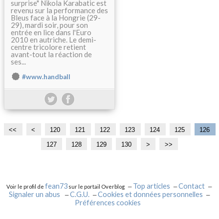
surprise" Nikola Karabatic est
revenu sur la performance des
Bleus face à la Hongrie (29-
29), mardi soir, pour son
entrée en lice dans l'Euro
2010 en autriche. Le demi-
centre tricolore retient
avant-tout la réaction de
ses...
#www.handball
<<
<
1
1
120
121
122
123
124
125
126
0
1
127
128
129
130
1
1
1
1
1
1
2
>
>>
0
0
4
5
6
7
8
9
0
0
0
0
0
0
0
0
fean73
Top articles
Contact
Voir le profil de
sur le portail Overblog
Signaler un abus
C.G.U.
Cookies et données personnelles
Préférences cookies