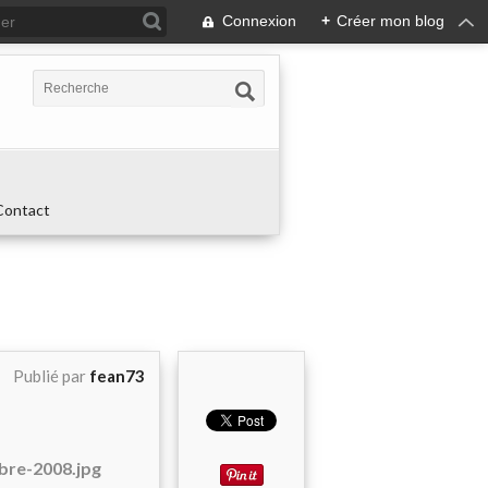
Connexion
+
Créer mon blog
Contact
Publié par
fean73