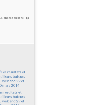
8, photos en ligne.
es résultats et
eilleurs buteurs
u wek end 29 et