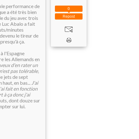
yable performance de
0
ue a été très bien
Repost
le du jeu avec trois
 Luc Abalo a fait
buts/minutes
 devenu le tireur de
 presqu'à ça.
 à l'Espagne
tre les Allemands en
 veux d'en rater un
n'est pas tolérable
,
e jets de sept
 haut, en bas...
J'ai
ai fait en fonction
t à ça donc j'ai
buts, dont douze sur
pter sur lui.