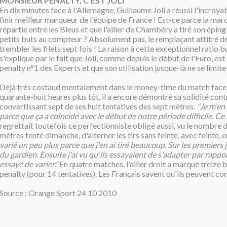
MONSIEUR PENALTY, C'EST JOLI
En dix minutes face à l'Allemagne, Guillaume Joli a réussi l'incro
finir meilleur marqueur de l'équipe de France ! Est-ce parce la marq
répartie entre les Bleus et que l'ailier de Chambéry a tiré son éping
petits buts au compteur ? Absolument pas, le remplaçant attitré de
trembler les filets sept fois ! La raison à cette exceptionnel ratio 
s'explique par le fait que Joli, comme depuis le début de l'Euro, est
penalty n°1 des Experts et que son utilisation jusque-là ne se limite
Déjà très costaud mentalement dans le money-time du match face
quarante-huit heures plus tôt, il a encore démontré sa solidité con
convertissant sept de ses huit tentatives des sept mètres.
"Je m'en
parce que ça a coïncidé avec le début de notre période difficile. Ce 
regrettait toutefois ce perfectionniste obligé aussi, vu le nombre d
mètres tenté dimanche, d'alterner les tirs sans feinte, avec feinte, en
varié un peu plus parce que j'en ai tiré beaucoup. Sur les premiers j'
du gardien. Ensuite j'ai vu qu'ils essayaient de s'adapter par rappor
essayé de varier."
En quatre matches, l'ailier droit a marqué treize 
penalty (pour 14 tentatives). Les Français savent qu'ils peuvent com
Source : Orange Sport 24 10 2010