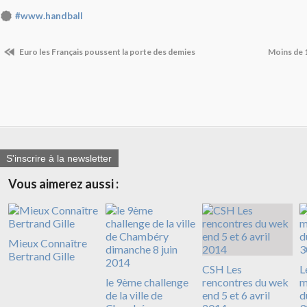
#www.handball
Euro les Français poussent la porte des demies
Moins de 1
S'inscrire à la newsletter
Vous aimerez aussi :
Mieux Connaître
Bertrand Gille
CSH Les
L
le 9ème challenge
rencontres du wek
m
de la ville de
end 5 et 6 avril
d