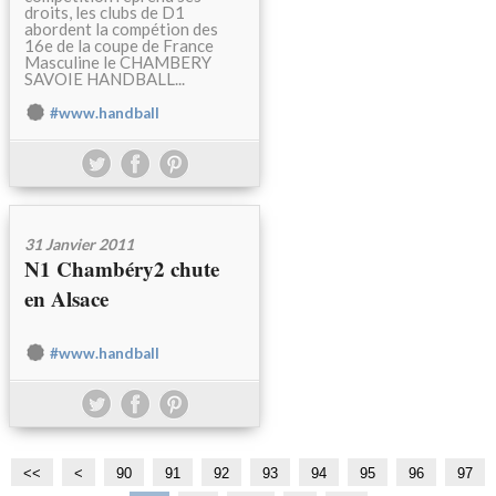
droits, les clubs de D1
abordent la compétion des
16e de la coupe de France
Masculine le CHAMBERY
SAVOIE HANDBALL...
#www.handball
31 Janvier 2011
N1 Chambéry2 chute
en Alsace
#www.handball
<<
<
1
2
3
4
5
6
7
8
90
91
92
93
94
95
96
97