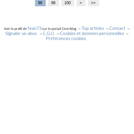
0
0
0
0
0
0
0
0
98
99
100
2
>
>>
0
0
fean73
Top articles
Contact
Voir le profil de
sur le portail Overblog
Signaler un abus
C.G.U.
Cookies et données personnelles
Préférences cookies