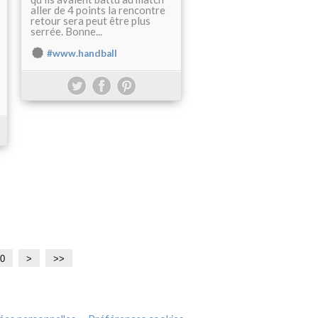
aller de 4 points la rencontre
retour sera peut être plus
serrée. Bonne...
#www.handball
0
2
>
>>
0
0