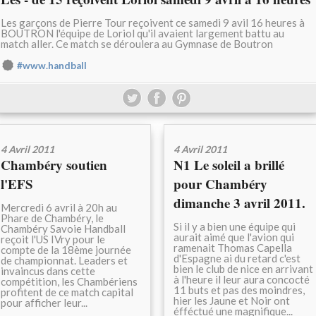
Les garçons de Pierre Tour reçoivent ce samedi 9 avil 16 heures à
BOUTRON l'équipe de Loriol qu'il avaient largement battu au
match aller. Ce match se déroulera au Gymnase de Boutron
#www.handball
4 Avril 2011
4 Avril 2011
Chambéry soutien
N1 Le soleil a brillé
l'EFS
pour Chambéry
dimanche 3 avril 2011.
Mercredi 6 avril à 20h au
Phare de Chambéry, le
Si il y a bien une équipe qui
Chambéry Savoie Handball
aurait aimé que l'avion qui
reçoit l'US IVry pour le
ramenait Thomas Capella
compte de la 18ème journée
d'Espagne ai du retard c'est
de championnat. Leaders et
bien le club de nice en arrivant
invaincus dans cette
à l'heure il leur aura concocté
compétition, les Chambériens
11 buts et pas des moindres,
profitent de ce match capital
hier les Jaune et Noir ont
pour afficher leur...
éfféctué une magnifique...