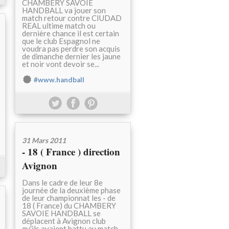
CHAMBERY SAVOIE
HANDBALL va jouer son
match retour contre CIUDAD
REAL ultime match ou
dernière chance il est certain
que le club Espagnol ne
voudra pas perdre son acquis
de dimanche dernier les jaune
et noir vont devoir se...
#www.handball
31 Mars 2011
- 18 ( France ) direction
Avignon
Dans le cadre de leur 8e
journée de la deuxième phase
de leur championnat les - de
18 ( France) du CHAMBERY
SAVOIE HANDBALL se
déplacent à Avignon club
qu'ils avaient battu au match