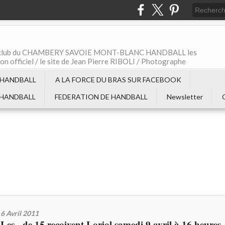
t le club du CHAMBERY SAVOIE MONT-BLANC HANDBALL les
non officiel / le site de Jean Pierre RIBOLI / Photographe
 HANDBALL
A LA FORCE DU BRAS SUR FACEBOOK
 HANDBALL
FEDERATION DE HANDBALL
Newsletter
6 Avril 2011
Les - de 15 reçoivent Loriol samedi 9 avril à 16 heures