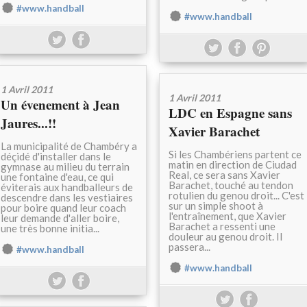
#www.handball
#www.handball
1 Avril 2011
1 Avril 2011
Un évenement à Jean
LDC en Espagne sans
Jaures...!!
Xavier Barachet
La municipalité de Chambéry a
Si les Chambériens partent ce
déçidé d'installer dans le
matin en direction de Ciudad
gymnase au milieu du terrain
Real, ce sera sans Xavier
une fontaine d'eau, ce qui
Barachet, touché au tendon
éviterais aux handballeurs de
rotulien du genou droit... C'est
descendre dans les vestiaires
sur un simple shoot à
pour boire quand leur coach
l'entraînement, que Xavier
leur demande d'aller boire,
Barachet a ressenti une
une très bonne initia...
douleur au genou droit. Il
passera...
#www.handball
#www.handball