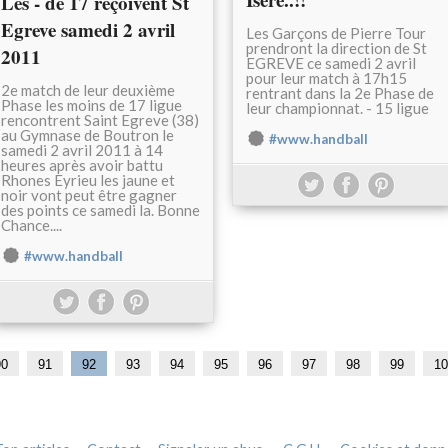
Les - de 17 reçoivent St
Egreve samedi 2 avril
Les Garçons de Pierre Tour
prendront la direction de St
2011
EGREVE ce samedi 2 avril
pour leur match à 17h15
2e match de leur deuxième
rentrant dans la 2e Phase de
Phase les moins de 17 ligue
leur championnat. - 15 ligue
rencontrent Saint Egreve (38)
au Gymnase de Boutron le
#www.handball
samedi 2 avril 2011 à 14
heures après avoir battu
Rhones Eyrieu les jaune et
noir vont peut être gagner
des points ce samedi la. Bonne
Chance....
#www.handball
1
2
3
4
5
6
7
8
90
91
92
93
94
95
96
97
98
99
10
0
0
0
0
0
0
0
0