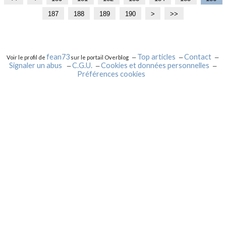
0
1
2
3
4
5
6
7
187
188
189
190
2
>
>>
0
0
0
0
0
0
0
0
0
0
fean73
Top articles
Contact
Voir le profil de
sur le portail Overblog
Signaler un abus
C.G.U.
Cookies et données personnelles
Préférences cookies