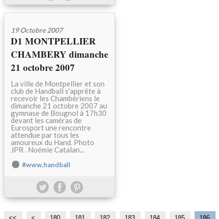
19 Octobre 2007
D1 MONTPELLIER
CHAMBERY dimanche
21 octobre 2007
La ville de Montpellier et son
club de Handball s'apprête à
recevoir les Chambériens le
dimanche 21 octobre 2007 au
gymnase de Bougnol à 17h30
devant les caméras de
Eurosport une rencontre
attendue par tous les
amoureux du Hand. Photo
JPR . Noémie Catalan...
#www.handball
<<
<
1
1
1
1
1
1
1
1
180
181
182
183
184
185
186