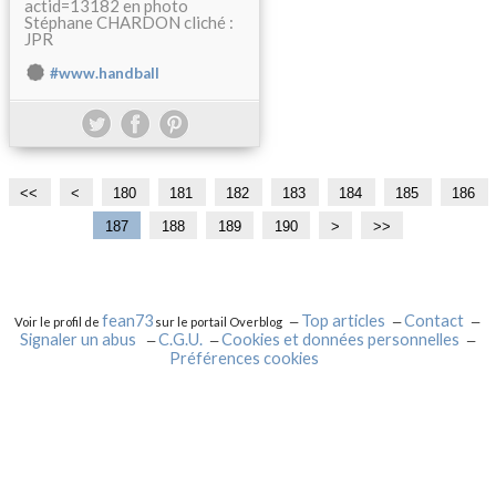
actid=13182 en photo
Stéphane CHARDON cliché :
JPR
#www.handball
<<
<
1
1
1
1
1
1
1
1
180
181
182
183
184
185
186
0
1
2
3
4
5
6
7
187
188
189
190
2
>
>>
0
0
0
0
0
0
0
0
0
0
fean73
Top articles
Contact
Voir le profil de
sur le portail Overblog
Signaler un abus
C.G.U.
Cookies et données personnelles
Préférences cookies