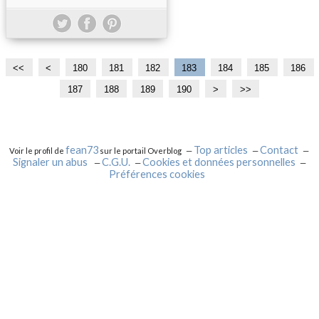
<<
<
1
1
1
1
1
1
1
1
180
181
182
183
184
185
186
0
1
2
3
4
5
6
7
187
188
189
190
2
>
>>
0
0
0
0
0
0
0
0
0
0
fean73
Top articles
Contact
Voir le profil de
sur le portail Overblog
Signaler un abus
C.G.U.
Cookies et données personnelles
Préférences cookies