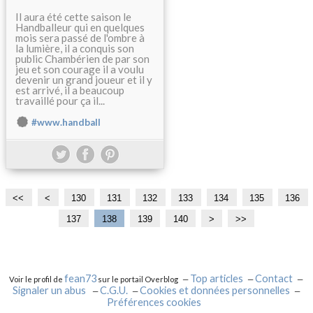
Il aura été cette saison le
Handballeur qui en quelques
mois sera passé de l'ombre à
la lumière, il a conquis son
public Chambérien de par son
jeu et son courage il a voulu
devenir un grand joueur et il y
est arrivé, il a beaucoup
travaillé pour ça il...
#www.handball
<<
<
1
1
1
130
131
132
133
134
135
136
0
1
2
137
138
139
140
1
1
1
1
1
2
>
>>
0
0
0
5
6
7
8
9
0
0
0
0
0
0
0
fean73
Top articles
Contact
Voir le profil de
sur le portail Overblog
Signaler un abus
C.G.U.
Cookies et données personnelles
Préférences cookies