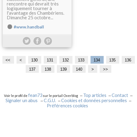
rencontre qui devrait très
logiquement tourner à
l'avantage des Chambériens.
Dimanche 25 octobre...
#www.handball
<<
<
1
1
1
130
131
132
133
134
135
136
0
1
2
137
138
139
140
1
1
1
1
1
2
>
>>
0
0
0
5
6
7
8
9
0
0
0
0
0
0
0
fean73
Top articles
Contact
Voir le profil de
sur le portail Overblog
Signaler un abus
C.G.U.
Cookies et données personnelles
Préférences cookies