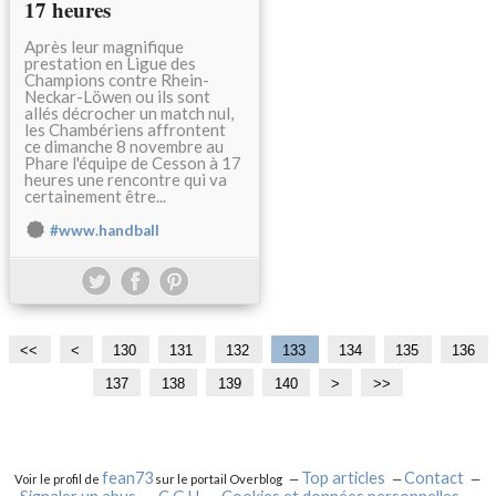
17 heures
Après leur magnifique
prestation en Ligue des
Champions contre Rhein-
Neckar-Löwen ou ils sont
allés décrocher un match nul,
les Chambériens affrontent
ce dimanche 8 novembre au
Phare l'équipe de Cesson à 17
heures une rencontre qui va
certainement être...
#www.handball
<<
<
1
1
1
130
131
132
133
134
135
136
0
1
2
137
138
139
140
1
1
1
1
1
2
>
>>
0
0
0
5
6
7
8
9
0
0
0
0
0
0
0
fean73
Top articles
Contact
Voir le profil de
sur le portail Overblog