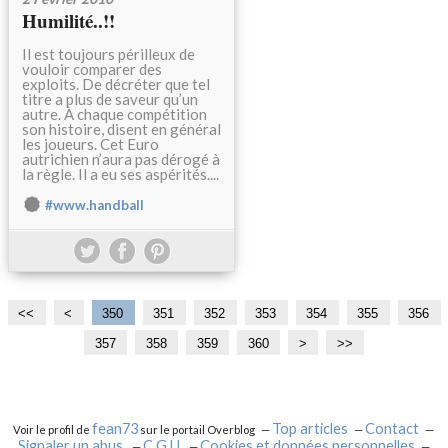
Humilité..!!
Il est toujours périlleux de
vouloir comparer des
exploits. De décréter que tel
titre a plus de saveur qu’un
autre. À chaque compétition
son histoire, disent en général
les joueurs. Cet Euro
autrichien n’aura pas dérogé à
la règle. Il a eu ses aspérités....
#www.handball
<<
<
3
3
3
3
3
350
351
352
353
354
355
356
0
1
2
3
4
357
358
359
360
3
3
3
4
>
>>
0
0
0
0
0
7
8
9
0
0
0
0
0
fean73
Top articles
Contact
Voir le profil de
sur le portail Overblog
Signaler un abus
C.G.U.
Cookies et données personnelles