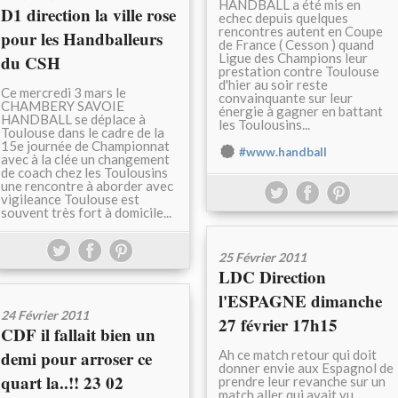
HANDBALL a été mis en
D1 direction la ville rose
echec depuis quelques
rencontres autent en Coupe
pour les Handballeurs
de France ( Cesson ) quand
Ligue des Champions leur
du CSH
prestation contre Toulouse
d'hier au soir reste
Ce mercredi 3 mars le
convainquante sur leur
CHAMBERY SAVOIE
énergie à gagner en battant
HANDBALL se déplace à
les Toulousins...
Toulouse dans le cadre de la
15e journée de Championnat
#www.handball
avec à la clée un changement
de coach chez les Toulousins
une rencontre à aborder avec
vigileance Toulouse est
souvent très fort à domicile...
25 Février 2011
LDC Direction
l'ESPAGNE dimanche
24 Février 2011
27 février 17h15
CDF il fallait bien un
demi pour arroser ce
Ah ce match retour qui doit
donner envie aux Espagnol de
quart la..!! 23 02
prendre leur revanche sur un
match aller qui avait vu