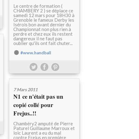
Le centre de formation (
CHAMBERY 2 ) se déplace ce
samedi 12 mars pour 18H30 à
Grenoble le fameux Derby les
Isérois bon avant dernier du
Championnat non plus rien à
perdre et chez eux ils restent
dangereux il ne faut pas
oublier qu'ils ont fait chuter...
#www.handball
7 Mars 2011
N1 ce n'était pas un
copié collé pour
Frejus..!!
Chambéry2 amputé de Pierre
Paturel Guillaume Marroux et
loic Laurent a eu du mal
contre Frejus en première