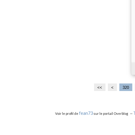
<<
<
3
3
320
0
1
0
0
fean73
Voir le profil de
sur le portail Overblog