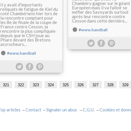
Chambéry gagner sur le géant
Il y avait d'importants
Européen mais il va falloir se
reliquats de fatigue de Kiel du
méfier des Savoyards surtout
coté Chambériens hier lors de
après leur rencontre contre
la rencontre comptant pour
Cesson dans cette dernière...
les 8e de finale de la coupe de
France contre Cesson, la
#www.handball
rencontre la plus compliquée
depuis que le CSH joue au
Phare devant des Bretons
accrocheurs...
#www.handball
321
322
323
324
325
326
327
328
329
Top articles
Contact
Signaler un abus
C.G.U.
Cookies et donn