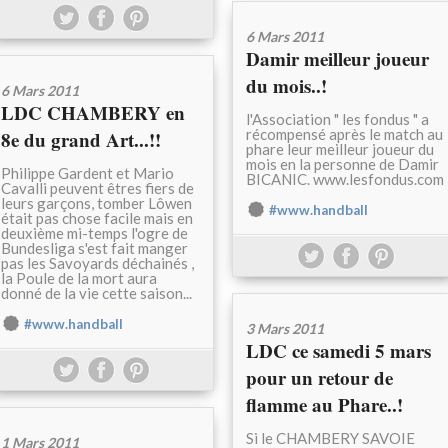
6 Mars 2011
Damir meilleur joueur
du mois..!
6 Mars 2011
LDC CHAMBERY en
l'Association " les fondus " a
récompensé après le match au
8e du grand Art...!!
phare leur meilleur joueur du
mois en la personne de Damir
Philippe Gardent et Mario
BICANIC. www.lesfondus.com
Cavalli peuvent êtres fiers de
leurs garçons, tomber Lôwen
#www.handball
était pas chose facile mais en
deuxième mi-temps l'ogre de
Bundesliga s'est fait manger
pas les Savoyards déchainés ,
la Poule de la mort aura
donné de la vie cette saison...
#www.handball
3 Mars 2011
LDC ce samedi 5 mars
pour un retour de
flamme au Phare..!
Si le CHAMBERY SAVOIE
1 Mars 2011