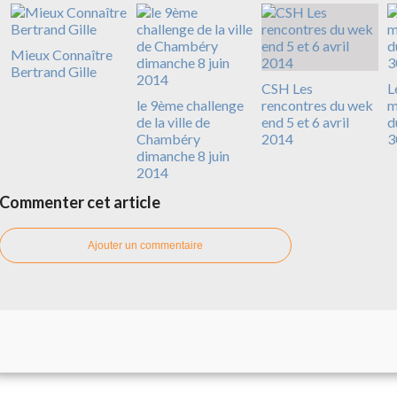
Mieux Connaître
Bertrand Gille
CSH Les
L
le 9ème challenge
rencontres du wek
m
de la ville de
end 5 et 6 avril
d
Chambéry
2014
3
dimanche 8 juin
2014
Commenter cet article
Ajouter un commentaire