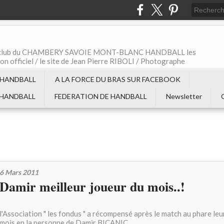
t le club du CHAMBERY SAVOIE MONT-BLANC HANDBALL les
non officiel / le site de Jean Pierre RIBOLI / Photographe
 HANDBALL
A LA FORCE DU BRAS SUR FACEBOOK
 HANDBALL
FEDERATION DE HANDBALL
Newsletter
6 Mars 2011
Damir meilleur joueur du mois..!
l'Association " les fondus " a récompensé après le match au phare leu
mois en la personne de Damir BICANIC.