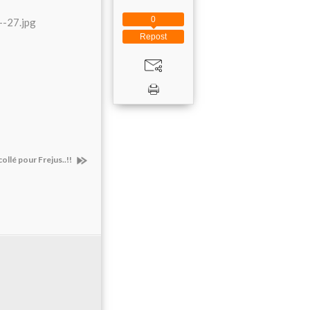
0
Repost
collé pour Frejus..!!