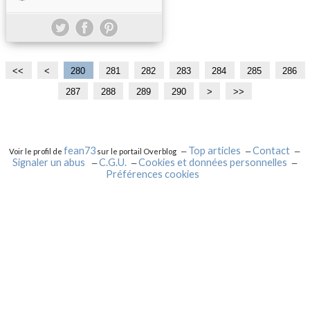
<<
<
2
2
2
2
2
2
2
2
280
281
282
283
284
285
286
0
1
2
3
4
5
6
7
287
288
289
290
3
4
>
>>
0
0
0
0
0
0
0
0
0
0
0
0
fean73
Top articles
Contact
Voir le profil de
sur le portail Overblog
Signaler un abus
C.G.U.
Cookies et données personnelles
Préférences cookies