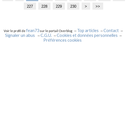
0
1
227
228
229
230
2
2
2
2
2
2
3
4
>
>>
0
0
4
5
6
7
8
9
0
0
0
0
0
0
0
0
0
0
fean73
Top articles
Contact
Voir le profil de
sur le portail Overblog
Signaler un abus
C.G.U.
Cookies et données personnelles
Préférences cookies