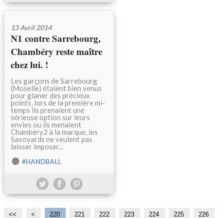
13 Avril 2014
N1 contre Sarrebourg,
Chambéry reste maître
chez lui. !
Les garçons de Sarrebourg
(Moselle) étaient bien venus
pour glaner des précieux
points, lors de la première mi-
temps ils prenaient une
sérieuse option sur leurs
envies ou ils menaient
Chambéry2 à la marque, les
Savoyards ne veulent pas
laisser imposer...
#HANDBALL
<<
<
2
2
220
221
222
223
224
225
226