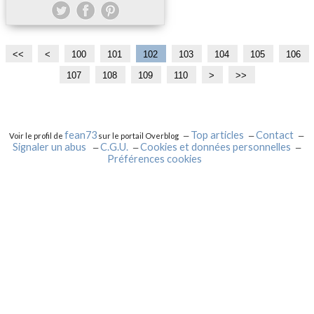
<<
<
100
101
102
103
104
105
106
107
108
109
110
1
1
1
1
1
1
1
1
2
3
4
>
>>
2
3
4
5
6
7
8
9
0
0
0
0
0
0
0
0
0
0
0
0
0
0
fean73
Top articles
Contact
Voir le profil de
sur le portail Overblog
Signaler un abus
C.G.U.
Cookies et données personnelles
Préférences cookies