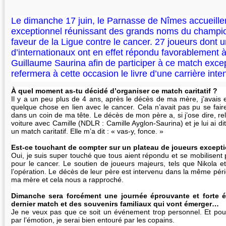
Le dimanche 17 juin, le Parnasse de Nîmes accueille
exceptionnel réunissant des grands noms du champi
faveur de la Ligue contre le cancer. 27 joueurs dont u
d’internationaux ont en effet répondu favorablement à
Guillaume Saurina afin de participer à ce match exce
refermera à cette occasion le livre d’une carrière inte
À quel moment as-tu décidé d’organiser ce match caritatif ?
Il y a un peu plus de 4 ans, après le décès de ma mère, j’avais e
quelque chose en lien avec le cancer. Cela n’avait pas pu se fair
dans un coin de ma tête. Le décès de mon père a, si j’ose dire, rela
voiture avec Camille (NDLR : Camille Ayglon-Saurina) et je lui ai di
un match caritatif. Elle m’a dit : « vas-y, fonce. »
Est-ce touchant de compter sur un plateau de joueurs except
Oui, je suis super touché que tous aient répondu et se mobilisent p
pour le cancer. Le soutien de joueurs majeurs, tels que Nikola e
l’opération. Le décès de leur père est intervenu dans la même péri
ma mère et cela nous a rapproché.
Dimanche sera forcément une journée éprouvante et forte é
dernier match et des souvenirs familiaux qui vont émerger…
Je ne veux pas que ce soit un événement trop personnel. Et pou
par l’émotion, je serai bien entouré par les copains.