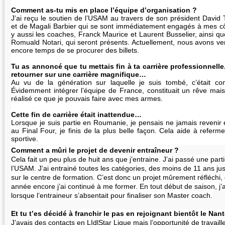
Comment as-tu mis en place l’équipe d’organisation ?
J’ai reçu le soutien de l’USAM au travers de son président David
et de Magali Barbier qui se sont immédiatement engagés à mes côté
y aussi les coaches, Franck Maurice et Laurent Busselier, ainsi q
Romuald Notari, qui seront présents. Actuellement, nous avons ven
encore temps de se procurer des billets.
Tu as annoncé que tu mettais fin à ta carrière professionnelle
retourner sur une carrière magnifique…
Au vu de la génération sur laquelle je suis tombé, c’était co
Évidemment intégrer l’équipe de France, constituait un rêve mais il 
réalisé ce que je pouvais faire avec mes armes.
Cette fin de carrière était inattendue…
Lorsque je suis partie en Roumanie, je pensais ne jamais revenir
au Final Four, je finis de la plus belle façon. Cela aide à referme
sportive.
Comment a mûri le projet de devenir entraîneur ?
Cela fait un peu plus de huit ans que j’entraine. J’ai passé une par
l’USAM. J’ai entrainé toutes les catégories, des moins de 11 ans ju
sur le centre de formation. C’est donc un projet mûrement réfléchi, 
année encore j’ai continué à me former. En tout début de saison, j’
lorsque l’entraineur s’absentait pour finaliser son Master coach.
Et tu t’es décidé à franchir le pas en rejoignant bientôt le N
J’avais des contacts en LIdlStar Ligue mais l’opportunité de travai