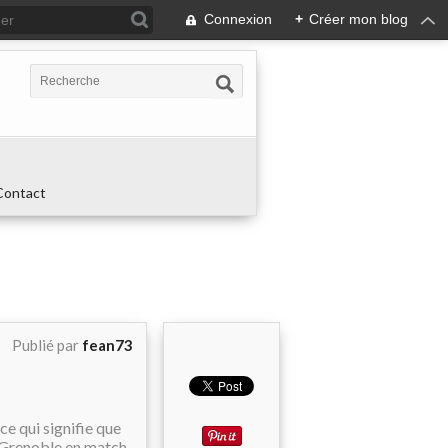
Connexion
+
Créer mon blog
Contact
Publié par
fean73
ce qui signifie que
t Grenoble en match