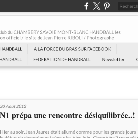
t le club du CHAMBERY SAVOIE MONT-BLANC HANDBALL les
non officiel / le site de Jean Pierre RIBOLI / Photographe
 HANDBALL
A LA FORCE DU BRAS SUR FACEBOOK
 HANDBALL
FEDERATION DE HANDBALL
Newsletter
30 Août 2012
N1 prépa une rencontre désiquilibrée..!
Hier au soir, Jean Jaures était allumé comme pour les grands jours 
le début du championnat n'est plus bien loin , Chambéry2 recevai