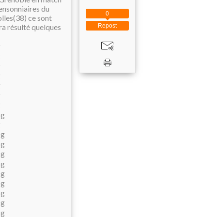
pensonniaires du
0
olles(38) ce sont
Repost
ura résulté quelques