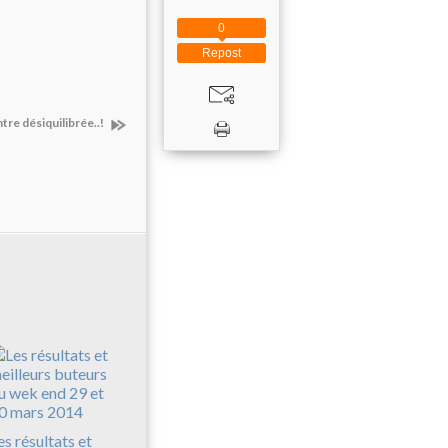
0
Repost
re désiquilibrée..!
es résultats et