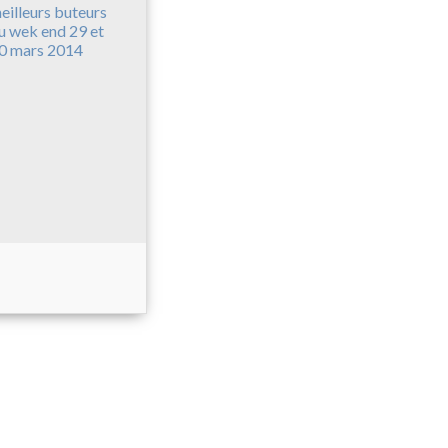
eilleurs buteurs
u wek end 29 et
0 mars 2014