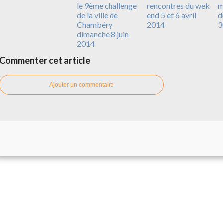
le 9ème challenge
rencontres du wek
m
de la ville de
end 5 et 6 avril
d
Chambéry
2014
3
dimanche 8 juin
2014
Commenter cet article
Ajouter un commentaire