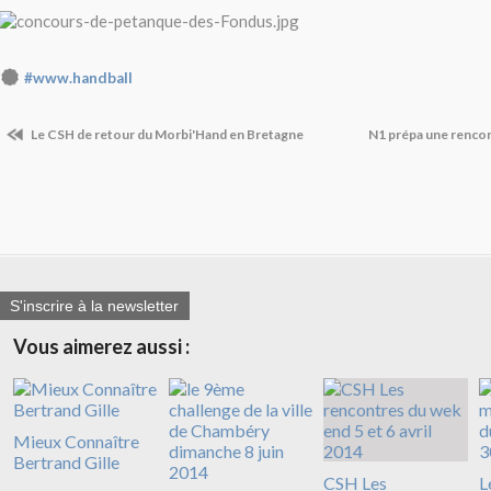
#www.handball
Le CSH de retour du Morbi'Hand en Bretagne
N1 prépa une rencont
S'inscrire à la newsletter
Vous aimerez aussi :
Mieux Connaître
Bertrand Gille
CSH Les
L