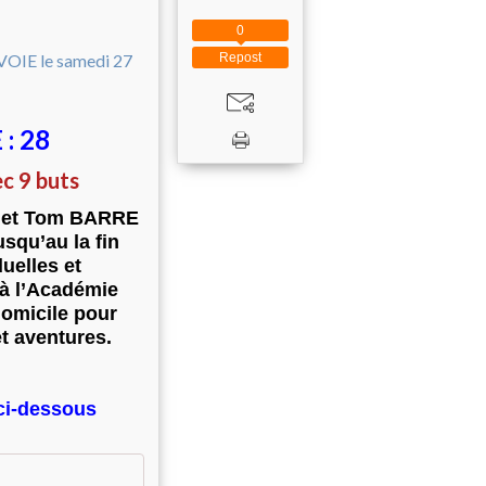
0
Repost
: 28
c 9 buts
E et Tom BARRE
usqu’au la fin
duelles et
 à l’Académie
domicile pour
et aventures.
n ci-dessous