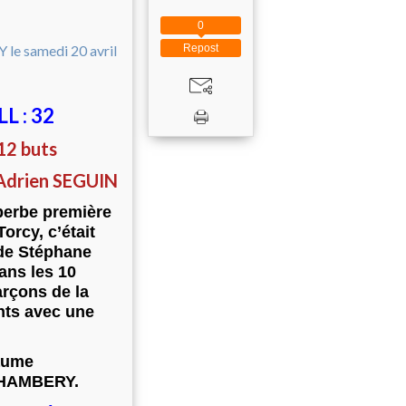
0
Repost
 : 32
12 buts
 Adrien SEGUIN
perbe première
orcy, c’était
 de Stéphane
ans les 10
arçons de la
ints avec une
laume
 CHAMBERY.