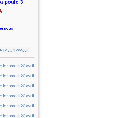
a poule 3
h.
_dessous
E/U/TAEUNPW.pdf