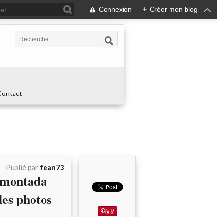
Connexion
+
Créer mon blog
Contact
Publié par
fean73
emontada
les photos