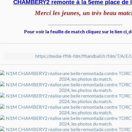
CHAMBERY2 remonte à la 5eme place de l
Merci les jeunes, un très beau matc
__________________________________________
Pour voir la feuille de match cliquez sur le lien ci
https://media-ffhb-fdm.ffhandball.fr/fdm/T/A/