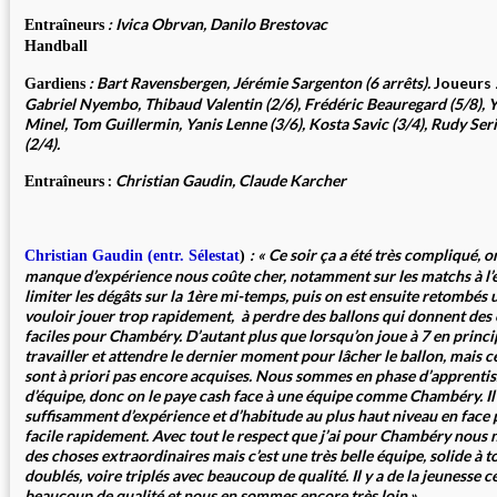
: Ivica Obrvan, Danilo Bres
Entraîneurs
Handball
: Bart Ravensbergen, Jérémie Sargenton (6 arrêts).
Joueurs
Gardiens
Gabriel Nyembo, Thibaud Valentin (2/6), Frédéric Beauregard (5/8), 
Minel, Tom Guillermin, Yanis Lenne (3/6), Kosta Savic (3/4), Rudy Se
(2/4).
:
Christian Gaudin, Claude Karcher
Entraîneurs
: « Ce soir ça a été très compliqué, 
Christian Gaudin (entr. Sélestat
)
manque d’expérience nous coûte cher, notamment sur les matchs à l’ex
limiter les dégâts sur la 1ère mi-temps, puis on est ensuite retombés 
vouloir jouer trop rapidement, à perdre des ballons qui donnent des 
faciles pour Chambéry. D’autant plus que lorsqu’on joue à 7 en princi
travailler et attendre le dernier moment pour lâcher le ballon, mais c
sont à priori pas encore acquises. Nous sommes en phase d’apprentis
d’équipe, donc on le paye cash face à une équipe comme Chambéry. Il n’
suffisamment d’expérience et d’habitude au plus haut niveau en face 
facile rapidement. Avec tout le respect que j’ai pour Chambéry nous 
des choses extraordinaires mais c’est une très belle équipe, solide à t
doublés, voire triplés avec beaucoup de qualité. Il y a de la jeunesse c
beaucoup de qualité et nous en sommes encore très loin.»