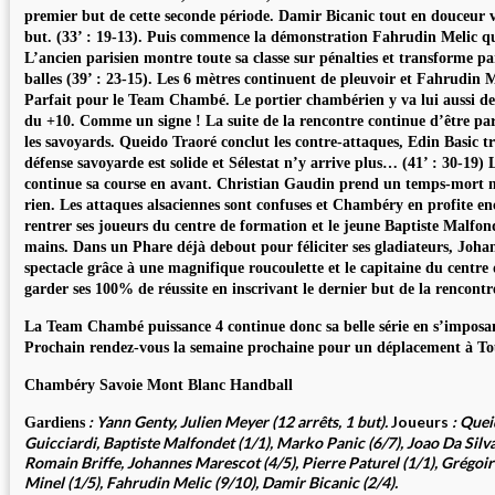
premier but de cette seconde période. Damir Bicanic tout en douceur va
but. (33’ : 19-13). Puis commence la démonstration Fahrudin Melic qu
L’ancien parisien montre toute sa classe sur pénalties et transforme p
balles (39’ : 23-15). Les 6 mètres continuent de pleuvoir et Fahrudin M
Parfait pour le Team Chambé. Le portier chambérien y va lui aussi de s
du +10. Comme un signe ! La suite de la rencontre continue d’être pa
les savoyards. Queido Traoré conclut les contre-attaques, Edin Basic tr
défense savoyarde est solide et Sélestat n’y arrive plus… (41’ : 30-1
continue sa course en avant. Christian Gaudin prend un temps-mort m
rien. Les attaques alsaciennes sont confuses et Chambéry en profite en
rentrer ses joueurs du centre de formation et le jeune Baptiste Malfon
mains. Dans un Phare déjà debout pour féliciter ses gladiateurs, Johan
spectacle grâce à une magnifique roucoulette et le capitaine du centre 
garder ses 100% de réussite en inscrivant le dernier but de la rencontr
La Team Chambé puissance 4 continue donc sa belle série en s’imposant
Prochain rendez-vous la semaine prochaine pour un déplacement à To
Chambéry Savoie Mont Blanc Handball
: Yann Genty, Julien Meyer (12 arrêts, 1 but).
Joueurs
: Quei
Gardiens
Guicciardi, Baptiste Malfondet (1/1), Marko Panic (6/7), Joao Da Silva 
Romain Briffe, Johannes Marescot (4/5), Pierre Paturel (1/1), Grégoir
Minel (1/5), Fahrudin Melic (9/10), Damir Bicanic (2/4).