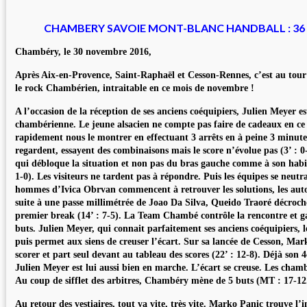
CHAMBERY SAVOIE MONT-BLANC HANDBALL : 36 - 
Chambéry, le 30 novembre 2016,
Après Aix-en-Provence, Saint-Raphaël et Cesson-Rennes, c’est au tour
le rock Chambérien, intraitable en ce mois de novembre !
A l’occasion de la réception de ses anciens coéquipiers, Julien Meyer est
chambérienne. Le jeune alsacien ne compte pas faire de cadeaux en ce
rapidement nous le montrer en effectuant 3 arrêts en à peine 3 minutes
regardent, essayent des combinaisons mais le score n’évolue pas (3’ : 
qui débloque la situation et non pas du bras gauche comme à son habit
1-0). Les visiteurs ne tardent pas à répondre. Puis les équipes se neutral
hommes d’Ivica Obrvan commencent à retrouver les solutions, les aut
suite à une passe millimétrée de Joao Da Silva, Queido Traoré décroche 
premier break (14’ : 7-5). La Team Chambé contrôle la rencontre et g
buts. Julien Meyer, qui connait parfaitement ses anciens coéquipiers, l
puis permet aux siens de creuser l’écart. Sur sa lancée de Cesson, Ma
scorer et part seul devant au tableau des scores (22’ : 12-8). Déjà son 
Julien Meyer est lui aussi bien en marche. L’écart se creuse. Les cham
Au coup de sifflet des arbitres, Chambéry mène de 5 buts (MT : 17-12
Au retour des vestiaires, tout va vite, très vite. Marko Panic trouve l’