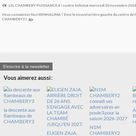
LSL CHAMBERY PUISSANCE 4 ! contre Séléstat mercredi 30 novembre 201
Vous connaissez Nori BENHALIMA ? il est le nouvel arrière gauche du centre de 
CHAMBERY2 )
S'inscrire à la newsletter
Vous aimerez aussi :
la descente aux
A
flambeaux de
B
CHAMBERY3
r
N1M
EUGEN ZAJA,
CHAMBERY2