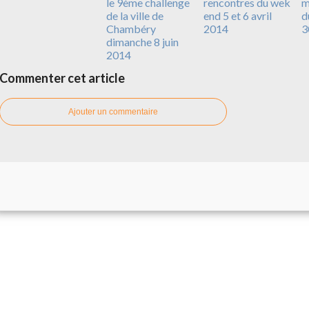
le 9ème challenge
rencontres du wek
m
de la ville de
end 5 et 6 avril
d
Chambéry
2014
3
dimanche 8 juin
2014
Commenter cet article
Ajouter un commentaire