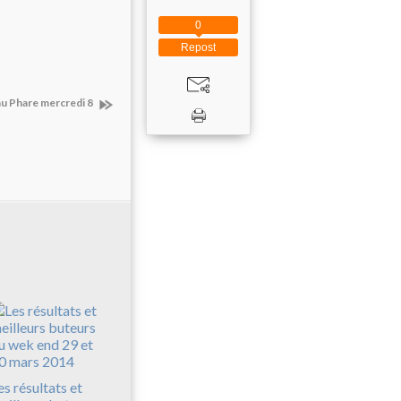
0
Repost
au Phare mercredi 8
es résultats et