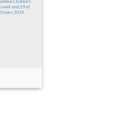
eilleurs buteurs
u wek end 29 et
0 mars 2014