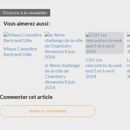
S'inscrire à la newsletter
Vous aimerez aussi :
Mieux Connaître
Bertrand Gille
CSH Les
L
le 9ème challenge
rencontres du wek
m
de la ville de
end 5 et 6 avril
d
Chambéry
2014
3
dimanche 8 juin
2014
Commenter cet article
Ajouter un commentaire