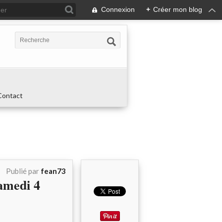
Connexion
+
Créer mon blog
Contact
Publié par
fean73
samedi 4