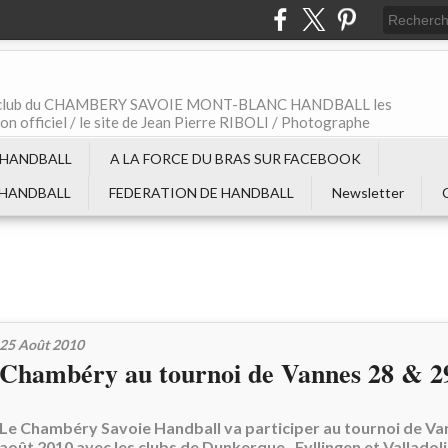
t le club du CHAMBERY SAVOIE MONT-BLANC HANDBALL les
non officiel / le site de Jean Pierre RIBOLI / Photographe
 HANDBALL
A LA FORCE DU BRAS SUR FACEBOOK
 HANDBALL
FEDERATION DE HANDBALL
Newsletter
25 Août 2010
Chambéry au tournoi de Vannes 28 & 2
Le Chambéry Savoie Handball va participer au tournoi de Van
août 2010 avec les clubs de Dunkerque , Fyllingen et Valladoli