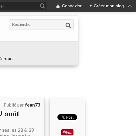
Connexion
+
Créer mon blog
Contact
Publié par
fean73
9 août
nes les 28 & 29
d ou ils vont y