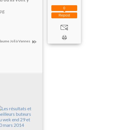
0
Repost
laume Joli à Vannes