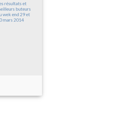
es résultats et
eilleurs buteurs
u wek end 29 et
0 mars 2014