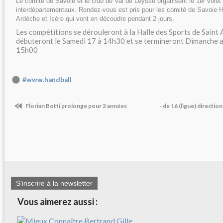
Le comité de Savoie et le club de Val de Leysse organisent le 1er volet
interdépartementaux. Rendez-vous est pris pour les comité de Savoie 
Ardèche et Isère qui vont en découdre pendant 2 jours.
Les compétitions se dérouleront à la Halle des Sports de Saint A
débuteront le Samedi 17 à 14h30 et se termineront Dimanche a
15h00
#www.handball
Florian Botti prolonge pour 2 années
- de 16 (ligue) directi
S'inscrire à la newsletter
Vous aimerez aussi :