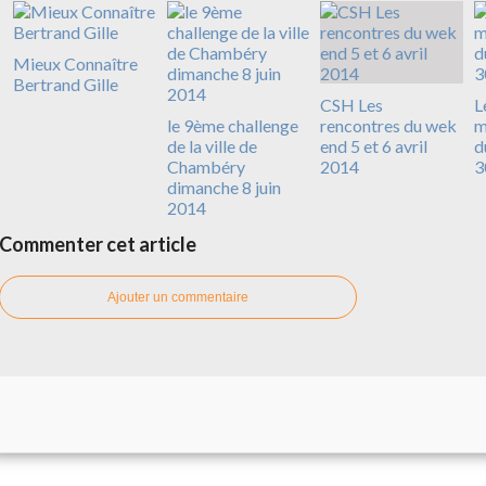
Mieux Connaître
Bertrand Gille
CSH Les
L
le 9ème challenge
rencontres du wek
m
de la ville de
end 5 et 6 avril
d
Chambéry
2014
3
dimanche 8 juin
2014
Commenter cet article
Ajouter un commentaire