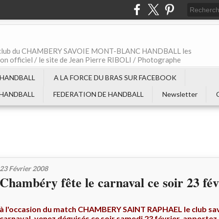
t le club du CHAMBERY SAVOIE MONT-BLANC HANDBALL les
non officiel / le site de Jean Pierre RIBOLI / Photographe
 HANDBALL
A LA FORCE DU BRAS SUR FACEBOOK
 HANDBALL
FEDERATION DE HANDBALL
Newsletter
23 Février 2008
Chambéry fête le carnaval ce soir 23 fé
à l'occasion du match CHAMBERY SAINT RAPHAEL le club sa
carnaval, venez déguisés ce soir samedi 23 février, apportez 