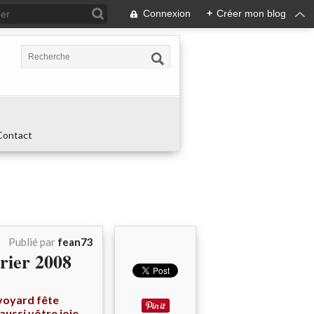
Connexion
+
Créer mon blog
Contact
Publié par
fean73
vrier 2008
voyard fête
aussi vôtre joie