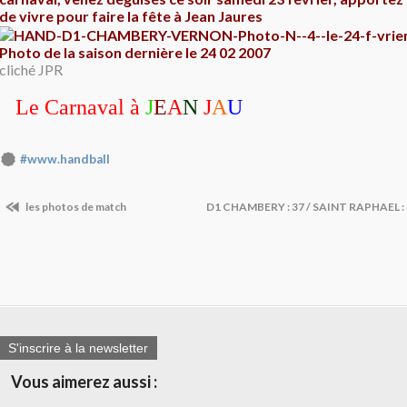
de vivre pour faire la fête à Jean Jaures
Photo de la saison dernière le 24 02 2007
cliché JPR
Le Carnaval à
J
E
A
N
J
A
U
#www.handball
les photos de match
D1 CHAMBERY : 37 / SAINT RAPHAEL : 3
S'inscrire à la newsletter
Vous aimerez aussi :