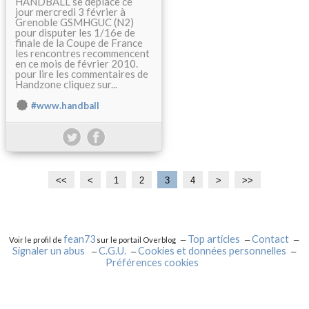
HANDBALL se déplace ce
jour mercredi 3 février à
Grenoble GSMHGUC (N2)
pour disputer les 1/16e de
finale de la Coupe de France
les rencontres recommencent
en ce mois de février 2010.
pour lire les commentaires de
Handzone cliquez sur...
#www.handball
<<
<
1
2
3
4
>
>>
fean73
Top articles
Contact
Voir le profil de
sur le portail Overblog
Signaler un abus
C.G.U.
Cookies et données personnelles
Préférences cookies