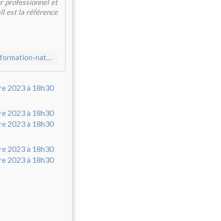
r professionnel et
ll est la référence
https://www.ville-creteil.fr/handball-creteil-premier-centre-de-formation-national