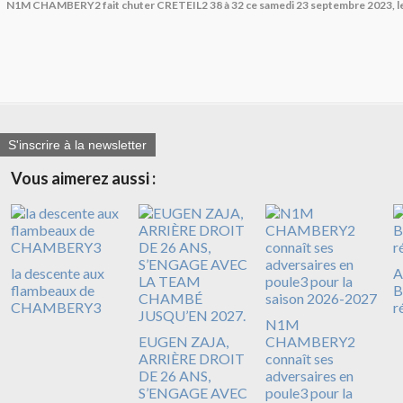
N1M CHAMBERY2 fait chuter CRETEIL2 38 à 32 ce samedi 23 septembre 2023, l
S'inscrire à la newsletter
Vous aimerez aussi :
la descente aux
A
flambeaux de
B
CHAMBERY3
r
N1M
EUGEN ZAJA,
CHAMBERY2
ARRIÈRE DROIT
connaît ses
DE 26 ANS,
adversaires en
S’ENGAGE AVEC
poule3 pour la