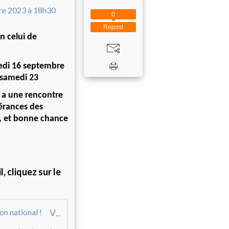
0
Repost
n celui de
edi 16 septembre
e samedi 23
e a une rencontre
pérances des
, et bonne chance
 cliquez sur le
Ville de Créteil - Handball : Créteil, premier centre de formation national !