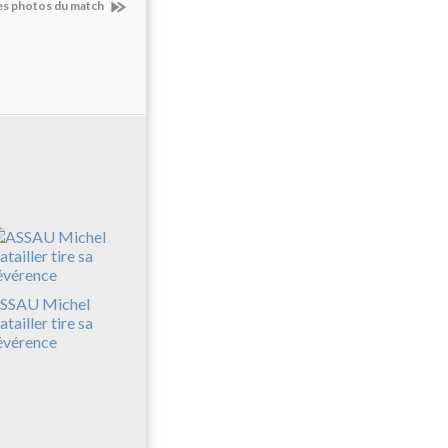
es photos du match
SSAU Michel
atailler tire sa
évérence